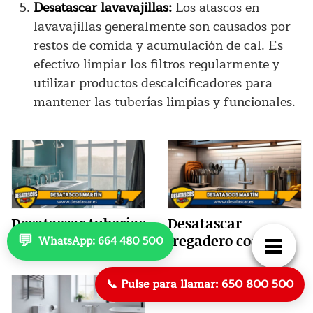
Desatascar lavavajillas:
Los atascos en
lavavajillas generalmente son causados por
restos de comida y acumulación de cal. Es
efectivo limpiar los filtros regularmente y
utilizar productos descalcificadores para
mantener las tuberías limpias y funcionales.
Desatascar tuberias
Desatascar
💬
Madrid
fregadero cocina
WhatsApp: 664 480 500
📞 Pulse para llamar: 650 800 500